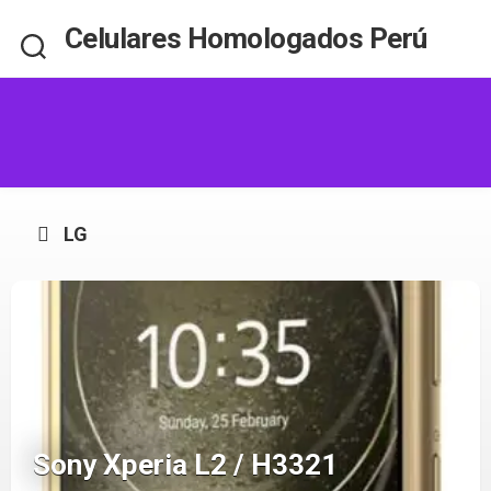
Skip
Celulares Homologados Perú
to
content
LG
Sony Xperia L2 / H3321