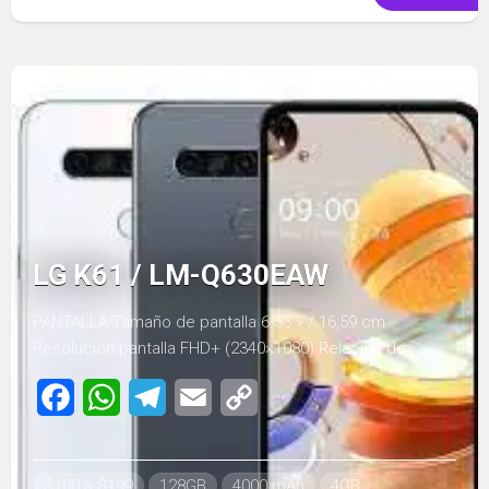
LG K61 / LM-Q630EAW
PANTALLA Tamaño de pantalla 6.53 » / 16,59 cm
Resolución pantalla FHD+ (2340×1080) Relación de...
Facebook
WhatsApp
Telegram
Email
Copy
Link
$100 a $199
128GB
4000 mAh
4GB