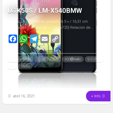
LG K50S / LM-X540BMW
PANTALLA Tamaño de pantalla: 6.5 » / 16,51 cm
Resolución pantalla: HD+ (1560×720) Relación de...
Facebook
WhatsApp
Telegram
Email
Copy
Link
$100 a $199
32GB
3GB
4000 mAh
9.0 (Pie)
LG
Otros
abril 16, 2021
+ Info