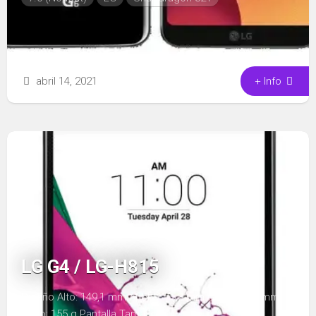
abril 14, 2021
+ Info
LG G4 / LG-H815
Diseño Alto: 149,1 mm Ancho: 75,3 mm Grosor: 8,9 mm
Peso: 155 g Pantalla Tamaño:...