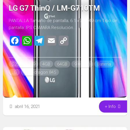
LG G7 ThinQ / LM-G710TM
PANTALLA Tamaño de pantalla; 6.1 » / 15,49 cm Tipo de
pantalla: IPS CÁMARA Resolución...
Facebook
WhatsApp
Telegram
Email
Copy
Link
$200 a $399
4GB
64GB
9.0 (Pie)
Batería
LG
Snapdragon 845
abril 16, 2021
+ Info