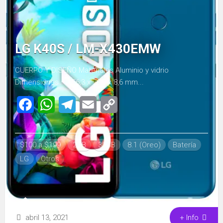
LG K40S / LM-X430EMW
CUERPO Y DISEÑO Materiales Aluminio y vidrio
Dimensiones – 156,3 x 73,9 x 8,6 mm...
Facebook
WhatsApp
Telegram
Email
Copy
Link
$100 a $199
2GB
32GB
8.1 (Oreo)
Batería
LG
Otros
abril 13, 2021
+ Info