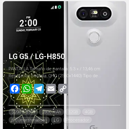
LG G5 / LG-H850
PANTALLA Tamaño de pantalla: 5.3 » / 13,46 cm
Resolución pantalla: QHD (2560×1440) Tipo de...
Facebook
WhatsApp
Telegram
Email
Copy
Link
$200 a $399
2800 mAh
32GB
4GB
6.0 (marshmallow)
LG
Procesador