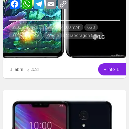
Facebook
WhatsApp
Telegram
Email
Copy
Link
$200 a $399
128GB
4000 mAh
6GB
9.0 (Pie)
LG
Precio
Snapdragon 855+
abril 15, 2021
+ Info