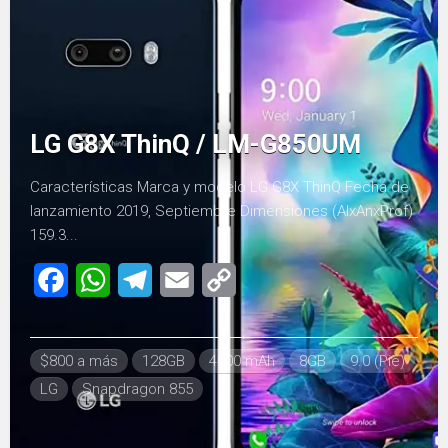
LG G8X ThinQ / LM-G850UM
Características Marca y modelo LG G8X ThinQ Fecha de
lanzamiento 2019, Septiembre Dimensiones (AlxAnxProf)
159.3...
Facebook
WhatsApp
Telegram
Email
Copy
Link
$800 a más
128GB
4000 mAh
8GB
9.0 (Pie)
LG
Snapdragon 855