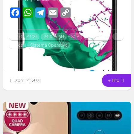
Facebook
WhatsApp
Telegram
Email
Copy
Link
$100 a $199
3400 mAH
3GB
Capacidad
LG
Otros
Sistema Operativo
abril 14, 2021
+ Info