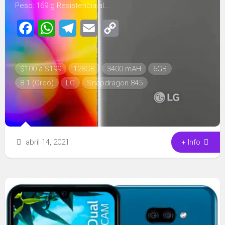
Peso: 169 g Resistencia al...
Facebook
WhatsApp
Telegram
Email
Copy
Link
$100 a $199
128GB
3400 mAH
6GB
8.1 (Oreo)
LG
Snapdragon 845
abril 14, 2021
+ Info