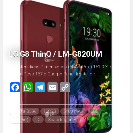
LG G8 ThinQ / LM-G820UM
Características Dimensiones (AlxAnxProf) 151.9 Х 71.8 Х
8.4mm Peso 167 g Cuerpo Panel frontal de...
Facebook
WhatsApp
Telegram
Email
Copy
Link
$200 a $399
128GB
3400 mAH
6GB
9.0 (Pie)
LG
Snapdragon 855