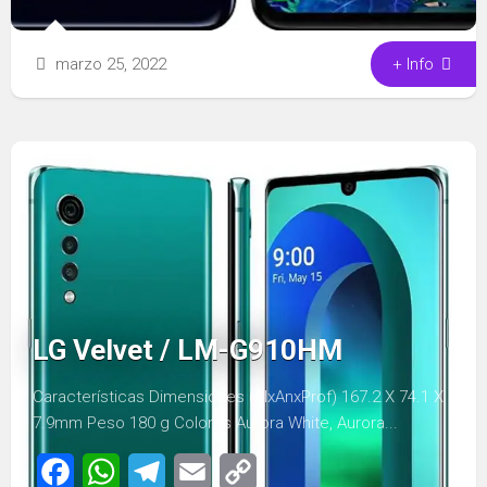
marzo 25, 2022
+ Info
LG Velvet / LM-G910HM
Características Dimensiones (AlxAnxProf) 167.2 Х 74.1 Х
7.9mm Peso 180 g Colores Aurora White, Aurora...
Facebook
WhatsApp
Telegram
Email
Copy