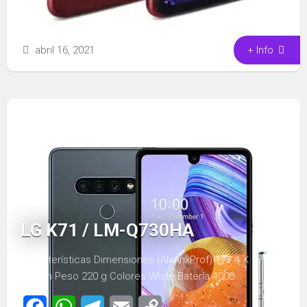
abril 16, 2021
+ Info
LG K71 / LM-Q730HA
Características Dimensiones (AlxAnxProf) 171.4 Х 77.7 Х
8.7mm Peso 220 g Colores White Batería 4000...
Facebook
WhatsApp
Telegram
Email
Copy