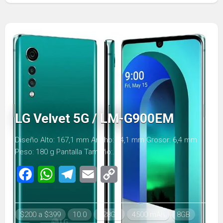
LG Velvet 5G / LM-G900EM
Diseño Alto: 167,1 mm Ancho: 74,1 mm Grosor: 6,4 mm
Peso: 180 g Pantalla Tamaño:...
Facebook
WhatsApp
Telegram
Email
Copy
Link
$200 a $399
10.0
128GB
4500 mAh
8GB