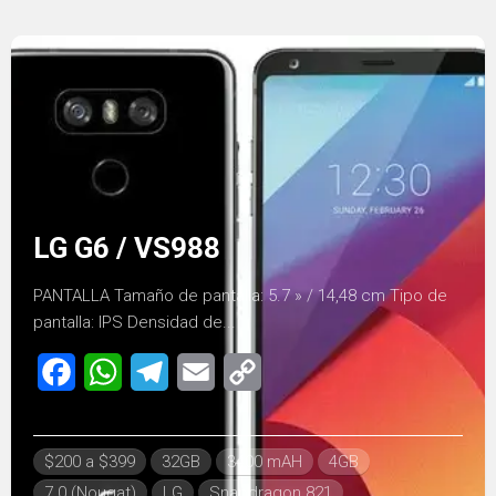
LG G6 / VS988
PANTALLA Tamaño de pantalla: 5.7 » / 14,48 cm Tipo de
pantalla: IPS Densidad de...
Facebook
WhatsApp
Telegram
Email
Copy
Link
$200 a $399
32GB
3400 mAH
4GB
7.0 (Nougat)
LG
Snapdragon 821