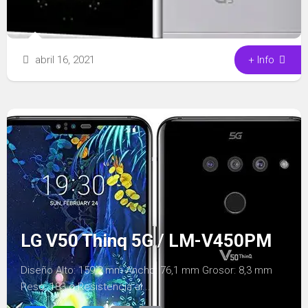
abril 16, 2021
+ Info
LG V50 Thinq 5G / LM-V450PM
Diseño Alto: 159,2 mm Ancho: 76,1 mm Grosor: 8,3 mm
Peso: 183 g Resistencia al...