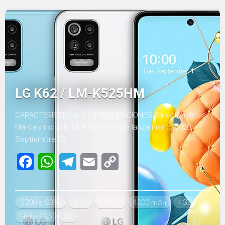
LG K62 / LM-K525HM
CARACTERISTICAS Y ESPECIFICACIONES Características
Marca y modelo LG K62 Fecha de lanzamiento 2020,
Septiembre 23...
Facebook
WhatsApp
Telegram
Email
Copy
Link
$200 a $399
10.0
128GB
4000 mAh
4GB
Helio P35
LG