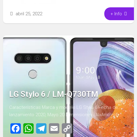
abril 25, 2022
+ Info
LG Stylo 6 / LM-Q730TM
Características Marca y modelo LG Stylo 6 Fecha de
lanzamiento 2020, Mayo 20 Dimensiones (AlxAnxProf)...
Facebook
WhatsApp
Telegram
Email
Copy