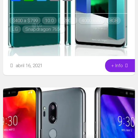
Link
$400 a $799
10.0
128GB
4000 mAh
8GB
LG
Snapdragon 765G
abril 16, 2021
+ Info