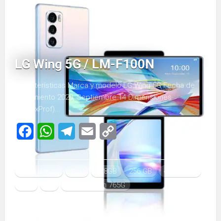
LG Wing 5G / LM-F100N
Características Marca y modelo LG Wing 5G Fecha de
lanzamiento 2020, Septiembre 14 Dimensiones
(AlxAnxProf)...
Facebook
WhatsApp
Telegram
Email
Copy
Link
$800 a más
10.0
128GB
256 GB
4000 mAh
8GB
LG
Snapdragon 765G