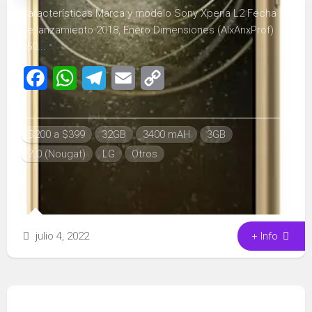
Características Marca y modelo Sony Xperia L2 Fecha
de lanzamiento 2018, Enero Dimensiones (AlxAnxProf)
150...
Facebook
WhatsApp
Telegram
Email
Copy
Link
$200 a $399
32GB
3400 mAH
3GB
7.0 (Nougat)
LG
Otros
julio 4, 2022
+ Info