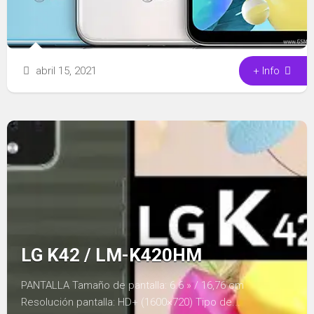
abril 15, 2021
+ Info
LG K42 / LM-K420HM
PANTALLA Tamaño de pantalla: 6.6 » / 16,76 cm
Resolución pantalla: HD+ (1600×720) Tipo de...