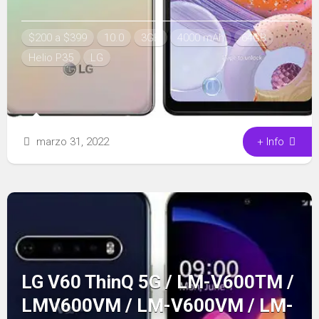
Link
$200 a $399
10.0
3GB
4000 mAh
64GB
Helio P35
LG
marzo 31, 2022
+ Info
LG V60 ThinQ 5G / LM-V600TM /
LMV600VM / LM-V600VM / LM-