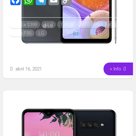
Link
$200 a $399
10.0
128GB
4000 mAh
4GB
Helio P35
LG
abril 16, 2021
+ Info