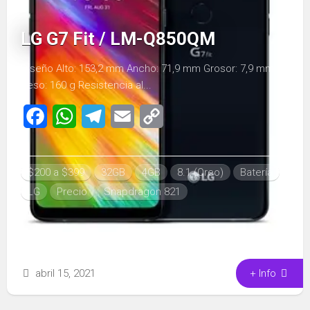
LG G7 Fit / LM-Q850QM
Diseño Alto: 153,2 mm Ancho: 71,9 mm Grosor: 7,9 mm
Peso: 160 g Resistencia al...
Facebook
WhatsApp
Telegram
Email
Copy
Link
$200 a $399
32GB
4GB
8.1 (Oreo)
Batería
LG
Precio
Snapdragon 821
abril 15, 2021
+ Info