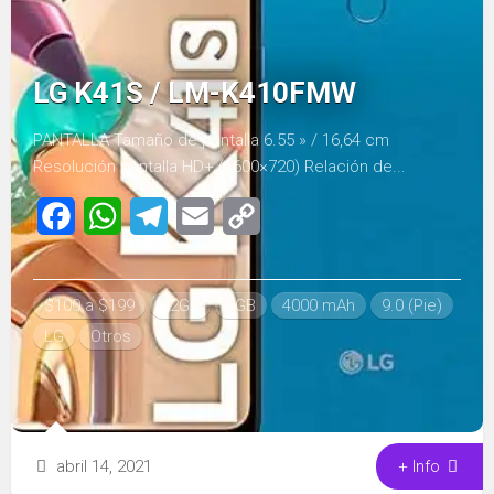
LG K41S / LM-K410FMW
PANTALLA Tamaño de pantalla 6.55 » / 16,64 cm
Resolución pantalla HD+ (1600×720) Relación de...
Facebook
WhatsApp
Telegram
Email
Copy
Link
$100 a $199
32GB
3GB
4000 mAh
9.0 (Pie)
LG
Otros
abril 14, 2021
+ Info