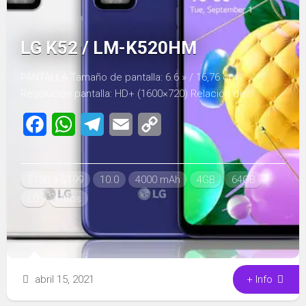
LG K52 / LM-K520HM
PANTALLA Tamaño de pantalla: 6.6 » / 16,76 cm
Resolución pantalla: HD+ (1600×720) Relación de...
Facebook
WhatsApp
Telegram
Email
Copy
Link
$100 a $199
10.0
4000 mAh
4GB
64GB
LG
Otros
abril 15, 2021
+ Info