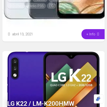
9.0 (Pie)
Helio P35
LG
abril 13, 2021
+ Info
LG K22 / LM-K200HMW