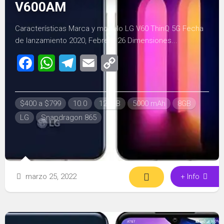
V600AM
Características Marca y modelo LG V60 ThinQ 5G Fecha
de lanzamiento 2020, Febrero 26 Dimensiones...
Facebook
WhatsApp
Telegram
Email
Copy
Link
$400 a $799
10.0
128GB
5000 mAh
8GB
LG
Snapdragon 865
marzo 25, 2022
+ Info