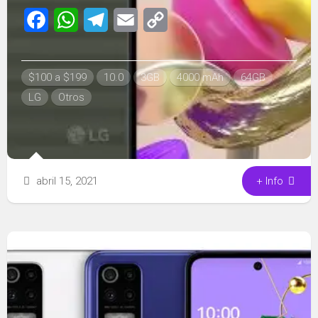
Facebook
WhatsApp
Telegram
Email
Copy
Link
$100 a $199
10.0
3GB
4000 mAh
64GB
LG
Otros
abril 15, 2021
+ Info