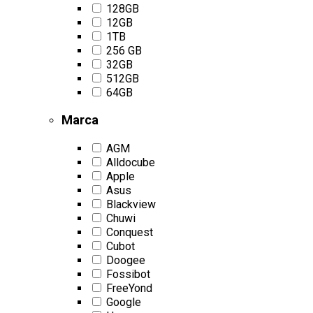
128GB
12GB
1TB
256 GB
32GB
512GB
64GB
Marca
AGM
Alldocube
Apple
Asus
Blackview
Chuwi
Conquest
Cubot
Doogee
Fossibot
FreeYond
Google