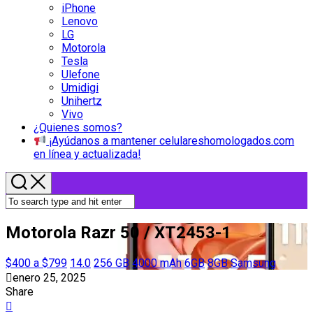
iPhone
Lenovo
LG
Motorola
Tesla
Ulefone
Umidigi
Unihertz
Vivo
¿Quienes somos?
¡Ayúdanos a mantener celulareshomologados.com
en línea y actualizada!
Motorola Razr 50 / XT2453-1
$400 a $799
14.0
256 GB
4000 mAh
6GB
8GB
Samsung
enero 25, 2025
Share