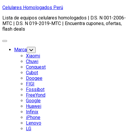
Skip
Celulares Homologados Perú
to
Lista de equipos celulares homologados | D.S. N 001-2006-
content
MTC | D.S. N 019-2019-MTC | Encuentra cupones, ofertas,
flash deals
Expand
Menu
Marca
Toggle
Child
Xiaomi
Menu
Chuwi
Conquest
Cubot
Doogee
FIGI
Fossibot
FreeYond
Google
Huawei
Infinix
iPhone
Lenovo
LG