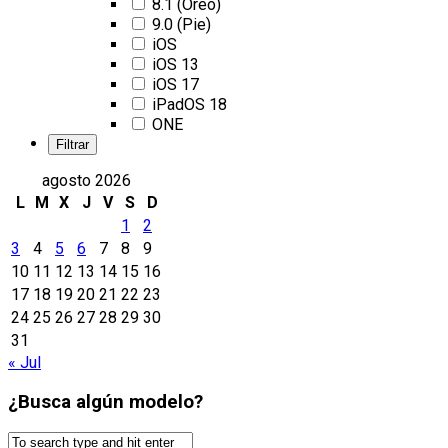
8.1 (Oreo)
9.0 (Pie)
iOS
iOS 13
iOS 17
iPadOS 18
ONE
agosto 2026
L
M
X
J
V
S
D
1
2
3
4
5
6
7
8
9
10
11
12
13
14
15
16
17
18
19
20
21
22
23
24
25
26
27
28
29
30
31
« Jul
¿Busca algún modelo?