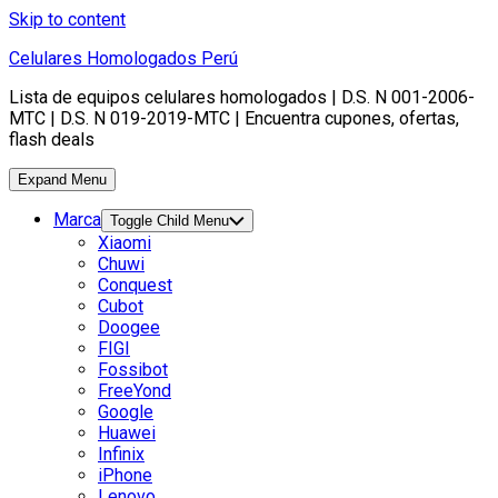
Skip to content
Celulares Homologados Perú
Lista de equipos celulares homologados | D.S. N 001-2006-
MTC | D.S. N 019-2019-MTC | Encuentra cupones, ofertas,
flash deals
Expand Menu
Marca
Toggle Child Menu
Xiaomi
Chuwi
Conquest
Cubot
Doogee
FIGI
Fossibot
FreeYond
Google
Huawei
Infinix
iPhone
Lenovo