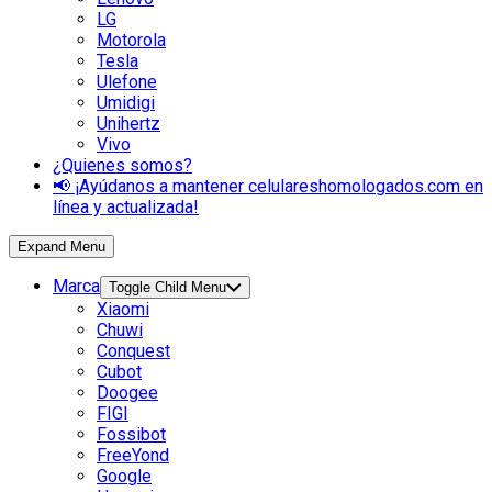
LG
Motorola
Tesla
Ulefone
Umidigi
Unihertz
Vivo
¿Quienes somos?
📢 ¡Ayúdanos a mantener celulareshomologados.com en
línea y actualizada!
Expand Menu
Marca
Toggle Child Menu
Xiaomi
Chuwi
Conquest
Cubot
Doogee
FIGI
Fossibot
FreeYond
Google