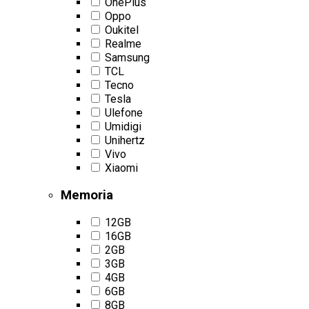
OnePlus
Oppo
Oukitel
Realme
Samsung
TCL
Tecno
Tesla
Ulefone
Umidigi
Unihertz
Vivo
Xiaomi
Memoria
12GB
16GB
2GB
3GB
4GB
6GB
8GB