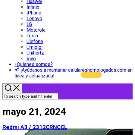
Huawei
Infinix
iPhone
Lenovo
LG
Motorola
Tesla
Ulefone
Umidigi
Unihertz
Vivo
¿Quienes somos?
📢 ¡Ayúdanos a mantener celulareshomologados.com en
línea y actualizada!
mayo 21, 2024
Redmi A3 / 2312CRNCCL